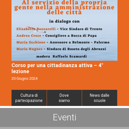
Corso per una cittadinanza attiva – 4°
lezione
20 Giugno 2024
Cultura di
Dove
News dalle
partecipazione
siamo
scuole
Eventi