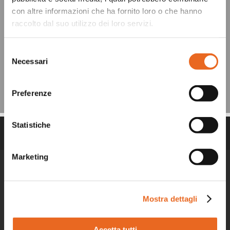
Lo sguardo dell’unità nel disordine
con altre informazioni che ha fornito loro o che hanno
mondiale
raccolto dal suo utilizzo dei loro servizi.
Unità e disordine mondiale, una sfida – Città Nuova
Selezione
10/11/2025
Necessari
del
Nairobi 2025 – Cities, Communities,
consenso
Care
Per rivedere l’evento
Preferenze
Statistiche
News
Marketing
Mostra dettagli
Accetta tutti