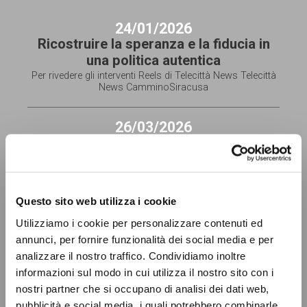
24/01/2026
Ricostruire la speranza e la fiducia in
una politica autentica
Per rivedere gli interventi Reels di Telecittà News Telecittà
News CamminoSiracusa
26/03/2026
Incontro nazionale del Movimento
politico per l’unità
Per rivedere gli interventi Rinnovo MPPU Italia Modulo
candidatura al Centro Nazionale
Questo sito web utilizza i cookie
Utilizziamo i cookie per personalizzare contenuti ed
18/02/2026
La diversità delle ragioni a confronto
annunci, per fornire funzionalità dei social media e per
analizzare il nostro traffico. Condividiamo inoltre
Per rivedere la DIRETTA
informazioni sul modo in cui utilizza il nostro sito con i
nostri partner che si occupano di analisi dei dati web,
08/12/2025
pubblicità e social media, i quali potrebbero combinarle