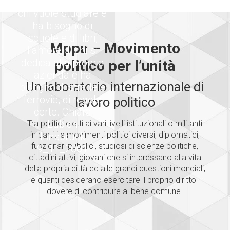
lavoro, l’amore di
comprendere il
l’amore e la
passi"
chi vuole studiare e
compassione; Il
nemico"
resto: ricchezze,
ha bisogno di
scuole e di libri,
boria, fama,
Mppu – Movimento
agitazioni… fieno di
l’amore di chi si
dedica alla propria
tetto.
politico per l’unità
Igino Giordani
azienda e ha
Un laboratorio internazionale di
bisogno di strade e
ferrovie, di regole
lavoro politico
certe. Chiara
Lubich
Tra politici eletti ai vari livelli istituzionali o militanti
in partiti e movimenti politici diversi, diplomatici,
Innsbruck
funzionari pubblici, studiosi di scienze politiche,
9_11_2001
cittadini attivi, giovani che si interessano alla vita
della propria città ed alle grandi questioni mondiali,
e quanti desiderano esercitare il proprio diritto-
dovere di contribuire al bene comune.