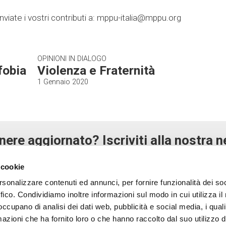
Inviate i vostri contributi a: mppu-italia@mppu.org
OPINIONI IN DIALOGO
fobia
Violenza e Fraternità
1 Gennaio 2020
nere aggiornato? Iscriviti alla nostra n
 cookie
rsonalizzare contenuti ed annunci, per fornire funzionalità dei so
ffico. Condividiamo inoltre informazioni sul modo in cui utilizza il 
ersonali secondo la normativa sulla Privacy per finalità di carattere in
 occupano di analisi dei dati web, pubblicità e social media, i qual
azioni che ha fornito loro o che hanno raccolto dal suo utilizzo d