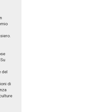
in
remio
siero.
ose
 Su
 del
ioni di
enza
 culture