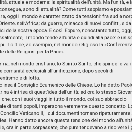
lità, attuale e moderna: la spiritualità dell’unità. Ma l’unità, e 
consegue, sono di attualità? Come tutti sappiamo e possia
re, oggi il mondo è caratterizzato da tensioni: fra sud e nord
iente, nell’Africa; da guerre, minacce di nuovi conflitti, e da 
pici della nostra epoca. È così. Eppure, nonostante tutto, oggi
salmente, il mondo tende all’unità e quindi alla pace: è un 
pi. Lo dice, ad esempio, nel mondo religioso la «Conferenz
e delle Religioni per la Pace».
rma, nel mondo cristiano, lo Spirito Santo, che spinge le vari
e comunità ecclesiali all’unificazione, dopo secoli di
rentismo e di lotta.
olinea il Consiglio Ecumenico delle Chiese. Lo ha detto Paolo
rina è intrisa di quest’idea dell’unità; ed ora lo stesso Giova
I che, con i suoi viaggi in tutto il mondo, col suo abbraccio
ale di tanti popoli, impersona veramente questo concetto. L
l Concilio Vaticano II, i cui documenti tornano ripetutamente
dea. Hanno detto ancora questa tensione del mondo all’unità
ie, ora in parte sorpassate, che pure tendevano a risolvere i 