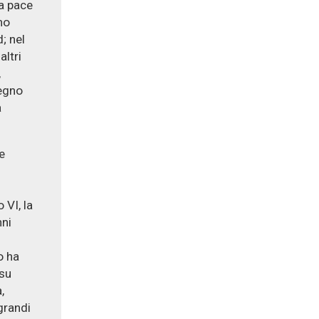
la pace
mo
; nel
altri
,
segno
a
e
 VI, la
nni
o ha
 su
,
grandi