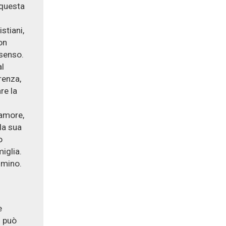
 questa
stiani,
on
 senso.
al
renza,
re la
’amore,
la sua
o
iglia.
mmino.
e
i può