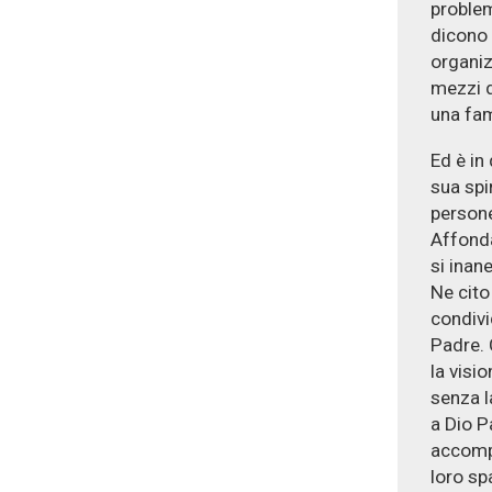
problem
dicono 
organiz
mezzi d
una fam
Ed è in
sua spi
persone
Affonda
si inane
Ne cito
condivi
Padre. 
la visi
senza l
a Dio P
accompa
loro spa