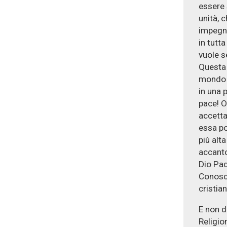
essere 
unità, 
impegno
in tutt
vuole s
Questa
mondo s
in una 
pace! O
accetta
essa po
più alta
accanto
Dio Pad
Conosci
cristian
E non d
Religio