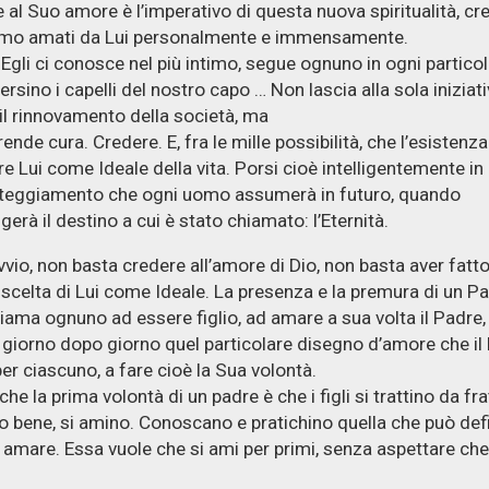
 al Suo amore è l’imperativo di questa nuova spiritualità, cr
amo amati da Lui personalmente e immensamente.
Egli ci conosce nel più intimo, segue ognuno in ogni particol
ersino i capelli del nostro capo … Non lascia alla sola iniziati
il rinnovamento della società, ma
ende cura. Credere. E, fra le mille possibilità, che l’esistenza
re Lui come Ideale della vita. Porsi cioè intelligentemente in
tteggiamento che ogni uomo assumerà in futuro, quando
gerà il destino a cui è stato chiamato: l’Eternità.
vvio, non basta credere all’amore di Dio, non basta aver fatto
scelta di Lui come Ideale. La presenza e la premura di un Pa
chiama ognuno ad essere figlio, ad amare a sua volta il Padre,
 giorno dopo giorno quel particolare disegno d’amore che il
er ciascuno, a fare cioè la Sua volontà.
 che la prima volontà di un padre è che i figli si trattino da frate
o bene, si amino. Conoscano e pratichino quella che può defi
di amare. Essa vuole che si ami per primi, senza aspettare che 