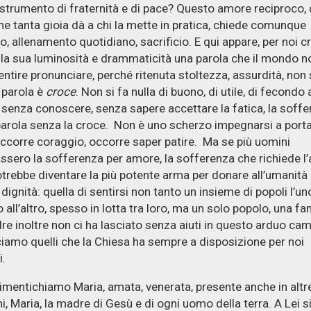
strumento di fraternità e di pace? Questo amore reciproco,
che tanta gioia dà a chi la mette in pratica, chiede comunque
, allenamento quotidiano, sacrificio. E qui appare, per noi cri
a la sua luminosità e drammaticità una parola che il mondo n
entire pronunciare, perché ritenuta stoltezza, assurdità, non
 parola è
croce
. Non si fa nulla di buono, di utile, di fecondo 
enza conoscere, senza sapere accettare la fatica, la soffe
parola senza la croce. Non è uno scherzo impegnarsi a porta
ccorre coraggio, occorre saper patire. Ma se più uomini
ssero la sofferenza per amore, la sofferenza che richiede l
trebbe diventare la più potente arma per donare all’umanità 
 dignità: quella di sentirsi non tanto un insieme di popoli l’un
 all’altro, spesso in lotta tra loro, ma un solo popolo, una fam
re inoltre non ci ha lasciato senza aiuti in questo arduo ca
amo quelli che la Chiesa ha sempre a disposizione per noi
i.
imentichiamo Maria, amata, venerata, presente anche in altr
ni, Maria, la madre di Gesù e di ogni uomo della terra. A Lei s