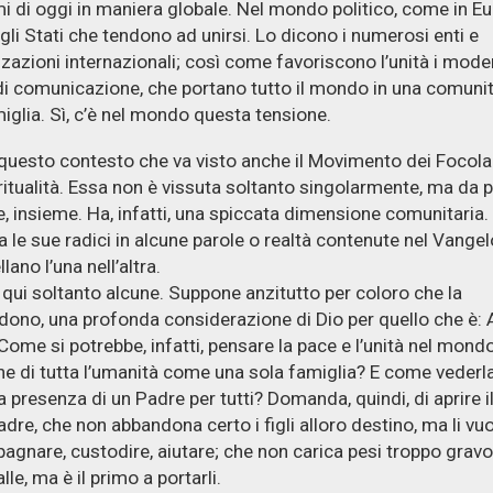
i di oggi in maniera globale. Nel mondo politico, come in Eu
gli Stati che tendono ad unirsi. Lo dicono i numerosi enti e
zazioni internazionali; così come favoriscono l’unità i mode
i comunicazione, che portano tutto il mondo in una comunit
iglia. Sì, c’è nel mondo questa tensione.
 questo contesto che va visto anche il Movimento dei Focolar
ritualità. Essa non è vissuta soltanto singolarmente, ma da p
, insieme. Ha, infatti, una spiccata dimensione comunitaria.
 le sue radici in alcune parole o realtà contenute nel Vangel
llano l’una nell’altra.
 qui soltanto alcune. Suppone anzitutto per coloro che la
dono, una profonda considerazione di Dio per quello che è:
Come si potrebbe, infatti, pensare la pace e l’unità nel mond
one di tutta l’umanità come una sola famiglia? E come vederla
a presenza di un Padre per tutti? Domanda, quindi, di aprire i
adre, che non abbandona certo i figli alloro destino, ma li vu
gnare, custodire, aiutare; che non carica pesi troppo gravos
lle, ma è il primo a portarli.