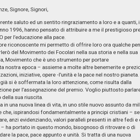
nze, Signore, Signori,
rente saluto ed un sentito ringraziamento a loro e a quanti, 
nno 1996, hanno pensato di attribuire a me il prestigioso p
per l’educazione alla pace.
re riconoscente mi permetto di offrire loro ora qualche pen
lerò del Movimento dei Focolari nella sua storia e nella sua
ra, Movimento che è uno strumento per portare
ta nostra epoca – assieme a molte altre benemerite e prezi
azioni, iniziative, opere -l’unità e la pace nel nostro pianeta.
già si è soffermata la loro attenzione, come risulta dalla
ione per l’assegnazione del premio. Voglio piuttosto parlare
 della sua riuscita.
a in una nuova linea di vita, in uno stile nuovo assunto da mil
 che, ispirandosi fondamentalmente a principi cristiani – s
re, anzi evidenziando, valori paralleli presenti in altre fedi e
 – ha portato in questo mondo, bisognoso di ritrovare o di
dare la pace, pace appunto e unità. Si tratta di una nuova