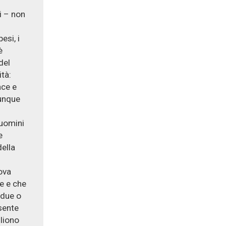
i – non
esi, i
è
del
tà:
ace e
iunque
 uomini
e
ella
ova
de e che
 due o
esente
liono