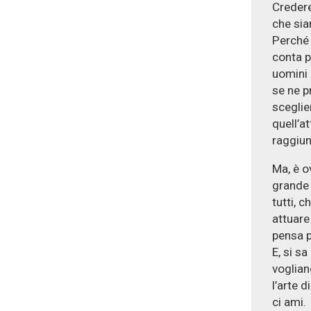
Credere
che si
Perché 
conta p
uomini 
se ne pr
sceglie
quell’a
raggiun
Ma, è o
grande 
tutti, 
attuare
pensa p
E, si sa
voglian
l’arte 
ci ami.