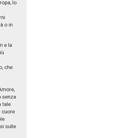
ropa, lo
rni
à o in
i e la
iù
o, che
 Amore,
o senza
 tale
l cuore
ole
i sulle