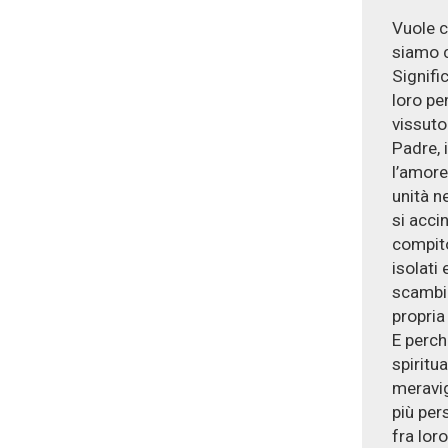
Vuole c
siamo c
Signific
loro pe
vissuto 
Padre, 
l’amore
unità n
si acci
compito
isolati 
scambie
propria 
E perch
spiritu
meravig
più per
fra lor