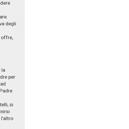
edere
are.
va degli
 offre,
 la
dre per
 ad
 Padre
lli, si
nirsi
l’altro