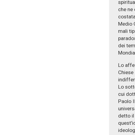
spiritua
che ne 
costata
Medio Or
mali ti
parados
dei tem
Mondial
Lo affe
Chiese 
indiffe
Lo sott
cui dott
Paolo I
univers
detto i
quest’i
ideolog