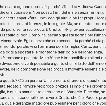
he si ami ognuno come sé, perché «Tu ed io – diceva Gandh
he una cosa sola. Non posso farti del male senza ferirmi».
a ancora saper «farsi uno» con gli altri, cioè far propri i loro p
nsieri, le loro sofferenze, le loro gioie. Ma, se questo amore 
da più, diventa reciproco. E Cristo, il «Figlio» per eccellenza 
il Fratello di ogni uomo, ha lasciato questa norma per l’umani
 vicendevole. Egli sapeva che era necessaria perché ci sia p
el mondo, perché vi si formi una sola famiglia. Certo, per ch
nga oggi a spostare le montagne dell’ odio e della violenza, il
 è immane e pesante. Ma ciò’ che è impossibile a milioni di
e divisi, pare diventi possibile a gente che ha fatto dell’ amor
vole, della comprensione reciproca, il movente essenziale d
vita.
é questo? C’è un perché. Un elemento ulteriore di questa nu
alità, legato all’amore reciproco, preziosissimo, che sorpren
lia, è quello annunciato anch’esso dal Vangelo. Dice che, se
sone si uniscono nell’amore vero, Cristo, che è la Pace, è pr
o. E quale garanzia maggiore può esistere per coloro che vog