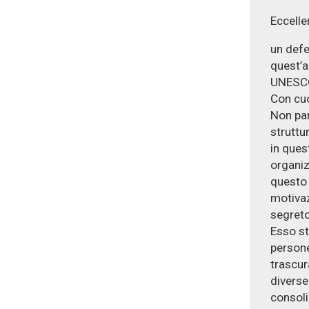
Eccelle
un defe
quest’a
UNESCO 
Con cuo
Non par
struttu
in ques
organizz
questo 
motivaz
segreto
Esso st
persone
trascura
diverse
consoli