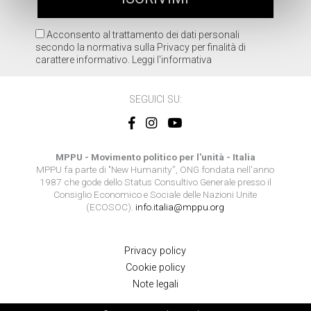
Acconsento al trattamento dei dati personali
secondo la normativa sulla Privacy per finalità di
carattere informativo.
Leggi l'informativa
SEGUICI SU:
MPPU - Movimento politico per l'unità - Italia
MPPU fa parte di "New Humanity”, ONG fondata nell'anno
1987 che gode dello Status Consultivo Generale presso il
Consiglio Economico e Sociale delle Nazioni Unite
(ECOSOC).
info.italia@mppu.org
Privacy policy
Cookie policy
Note legali