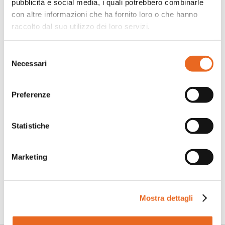
pubblicità e social media, i quali potrebbero combinarle
con altre informazioni che ha fornito loro o che hanno
raccolto dal suo utilizzo dei loro servizi.
Selezione
Necessari
del
consenso
Rivediamo il convegno : Ripensiamo la
scuola
Preferenze
Statistiche
Facebook
LinkedIn
WhatsApp
Twitter
Share
Marketing
TORNA INDIETRO
Mostra dettagli