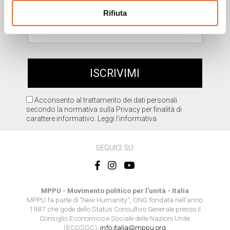
Rifiuta
Acconsento al trattamento dei dati personali
secondo la normativa sulla Privacy per finalità di
carattere informativo.
Leggi l'informativa
SEGUICI SU:
MPPU - Movimento politico per l'unità - Italia
MPPU fa parte di "New Humanity”, ONG fondata nell'anno
1987 che gode dello Status Consultivo Generale presso il
Consiglio Economico e Sociale delle Nazioni Unite
(ECOSOC).
info.italia@mppu.org