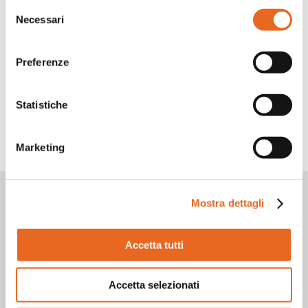
Selezione
Necessari
del
consenso
Preferenze
Facebook
LinkedIn
WhatsApp
Twitter
Share
Statistiche
TORNA INDIETRO
Marketing
Vuoi rimanere aggiornato?
Mostra dettagli
Iscriviti alla nostra
newsletter!
Accetta tutti
Accetta selezionati