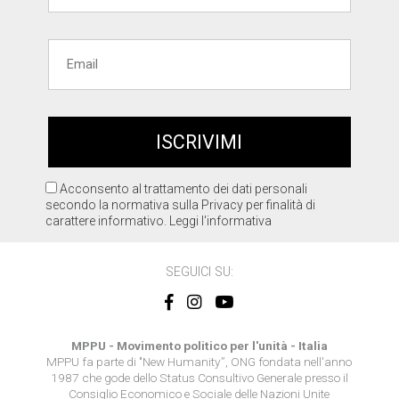
Acconsento al trattamento dei dati personali
secondo la normativa sulla Privacy per finalità di
carattere informativo.
Leggi l'informativa
SEGUICI SU:
MPPU - Movimento politico per l'unità - Italia
MPPU fa parte di "New Humanity”, ONG fondata nell'anno
1987 che gode dello Status Consultivo Generale presso il
Consiglio Economico e Sociale delle Nazioni Unite