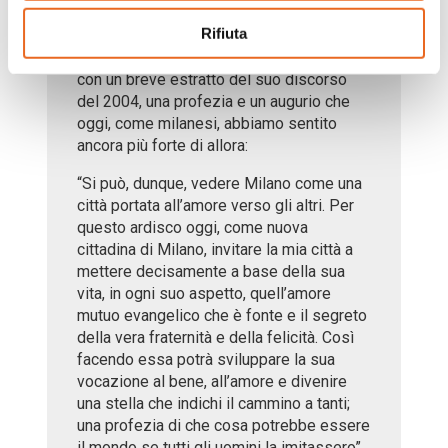
va avanti insieme.
Rifiuta
Abbiamo lasciato la conclusione a Chiara,
con un breve estratto del suo discorso
del 2004, una profezia e un augurio che
oggi, come milanesi, abbiamo sentito
ancora più forte di allora:
“Si può, dunque, vedere Milano come una
città portata all’amore verso gli altri. Per
questo ardisco oggi, come nuova
cittadina di Milano, invitare la mia città a
mettere decisamente a base della sua
vita, in ogni suo aspetto, quell’amore
mutuo evangelico che è fonte e il segreto
della vera fraternità e della felicità. Così
facendo essa potrà sviluppare la sua
vocazione al bene, all’amore e divenire
una stella che indichi il cammino a tanti;
una profezia di che cosa potrebbe essere
il mondo se tutti gli uomini la imitassero”.