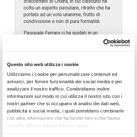
sfaccettato di Chiara, in cui ciascuno ha
colto un aspetto peculiare, ritratto che ha
portato ad un voto unanime, frutto di
condivisione e non di pura formalità.
Pasquale Ferrara ci ha guidati in un
approfondimento sul tema, pennellando i
punti principali espressi da Chiara
(l’amore degli amori, l’unità nella diversità,
la dimensione internazionale). La
Questo sito web utilizza i cookie
riflessione è poi giunta al punto dove il
pensiero di Chiara interpella tutti, anche i
Utilizziamo i cookie per personalizzare contenuti ed
semplici cittadini che non svolgono
annunci, per fornire funzionalità dei social media e per
politica attiva: esiste una divisione tra la
analizzare il nostro traffico. Condividiamo inoltre
nostra dimensione spirituale e la nostra
informazioni sul modo in cui utilizza il nostro sito con i
dimensione politica? Non sono forse solo
nostri partner che si occupano di analisi dei dati web,
i due aspetti, uno interiore e uno agito,
pubblicità e social media, i quali potrebbero combinarle
che caratterizzano la nostra vita se essa
con altre informazioni che ha fornito loro o che hanno
è improntata veramente alla fraternità? La
raccolto dal suo utilizzo dei loro servizi.
risposta ci è stata data sotto forma di
meditazione: il pensiero politico di Chiara