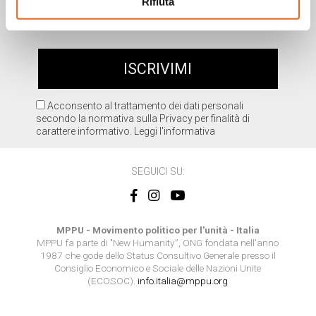
Rifiuta
Acconsento al trattamento dei dati personali
secondo la normativa sulla Privacy per finalità di
carattere informativo.
Leggi l'informativa
SEGUICI SU:
MPPU - Movimento politico per l'unità - Italia
MPPU fa parte di "New Humanity”, ONG fondata nell'anno
1987 che gode dello Status Consultivo Generale presso il
Consiglio Economico e Sociale delle Nazioni Unite
(ECOSOC).
info.italia@mppu.org