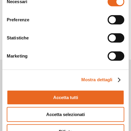
Necessari
del
consenso
Facebook
LinkedIn
WhatsApp
Twitter
Share
Preferenze
Statistiche
TORNA INDIETRO
Marketing
Vuoi rimanere aggiornato?
Iscriviti alla nostra
Mostra dettagli
newsletter!
Accetta tutti
Accetta selezionati