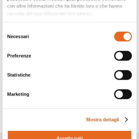
con altre informazioni che ha fornito loro o che hanno
raccolto dal suo utilizzo dei loro servizi.
Selezione
Necessari
del
consenso
Preferenze
Statistiche
Facebook
LinkedIn
WhatsApp
Twitter
Share
Marketing
TORNA INDIETRO
Mostra dettagli
Accetta tutti