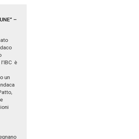
NE” –
zato
ndaco
o
 l’IBC è
to un
sindaca
Patto,
le
ioni
pegnano