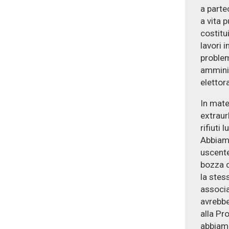
a partec
a vita 
costitu
lavori i
problem
amminis
elettora
In mate
extraur
rifiuti
Abbiamo
uscente
bozza d
la stes
associa
avrebbe
alla Pr
abbiamo