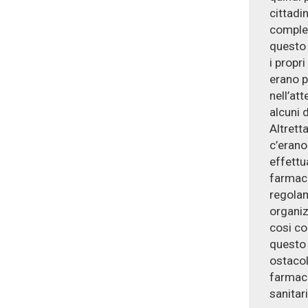
cittadin
complet
questo 
i propri
erano p
nell’at
alcuni 
Altrett
c’erano
effettua
farmaco
regolam
organiz
cosi co
questo 
ostacol
farmaci
sanitari