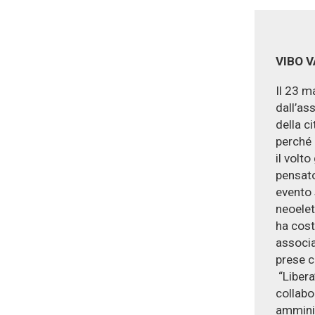
ASSO
VIBO 
Il 23 m
dall’as
della c
perché 
il volt
pensato
evento 
neoelet
ha cost
associaz
prese co
“Libera
collabo
amminis