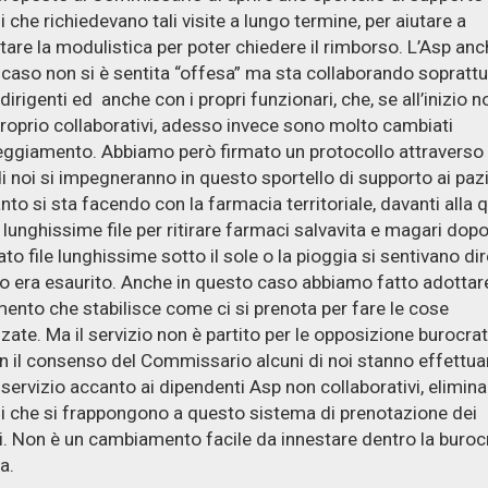
i che richiedevano tali visite a lungo termine, per aiutare a
are la modulistica per poter chiedere il rimborso. L’Asp anc
caso non si è sentita “offesa” ma sta collaborando sopratt
 dirigenti ed anche con i propri funzionari, che, se all’inizio n
roprio collaborativi, adesso invece sono molto cambiati
teggiamento. Abbiamo però firmato un protocollo attraverso i
di noi si impegneranno in questo sportello di supporto ai pazi
anto si sta facendo con la farmacia territoriale, davanti alla 
 lunghissime file per ritirare farmaci salvavita e magari dop
to file lunghissime sotto il sole o la pioggia si sentivano dir
 era esaurito. Anche in questo caso abbiamo fatto adottar
ento che stabilisce come ci si prenota per fare le cose
zate. Ma il servizio non è partito per le opposizione burocrat
n il consenso del Commissario alcuni di noi stanno effettu
servizio accanto ai dipendenti Asp non collaborativi, elimina
i che si frappongono a questo sistema di prenotazione dei
. Non è un cambiamento facile da innestare dentro la buroc
a.