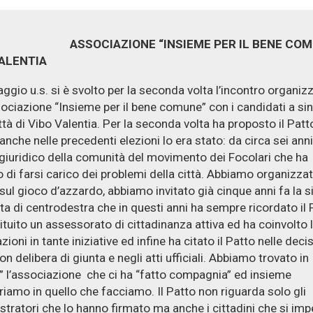
CIAZIONE “INSIEME PER IL BENE COMU
VALENTIA
aggio u.s. si è svolto per la seconda volta l’incontro organiz
sociazione “Insieme per il bene comune” con i candidati a si
ittà di Vibo Valentia. Per la seconda volta ha proposto il Patt
anche nelle precedenti elezioni lo era stato: da circa sei anni
o giuridico della comunità del movimento dei Focolari che ha
 di farsi carico dei problemi della città. Abbiamo organizza
sul gioco d’azzardo, abbiamo invitato già cinque anni fa la 
ta di centrodestra che in questi anni ha sempre ricordato il 
ituito un assessorato di cittadinanza attiva ed ha coinvolto 
ioni in tante iniziative ed infine ha citato il Patto nelle decis
n delibera di giunta e negli atti ufficiali. Abbiamo trovato in
” l’associazione che ci ha “fatto compagnia” ed insieme
riamo in quello che facciamo. Il Patto non riguarda solo gli
tratori che lo hanno firmato ma anche i cittadini che si im