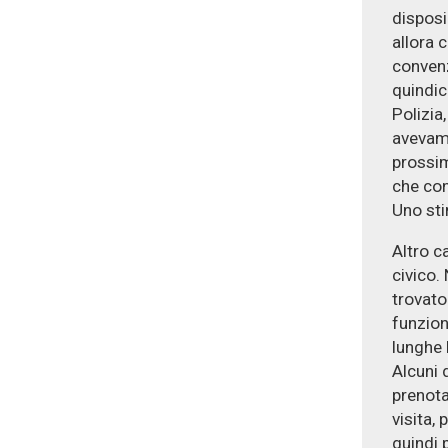
disposi
allora 
convenz
quindic
Polizia
avevamo
prossim
che con
Uno sti
Altro c
civico.
trovato
funzion
lunghe 
Alcuni 
prenotaz
visita,
quindi 