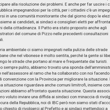
ipare alla risoluzione dei problemi. E anche per far uscire i c
pubblica impegnandosi per la città, per i cittadini c’è un impeg
irsi in una comunità monitorante che dal giorno dopo le elez
nsieme ai candidati, ai sindaci e consiglieri eletti per affronta
i della cittadinanza. Il Patto era stato proposto anche agli
tratori del comune di Pizzo nelle precedenti consultazioni
li.
ria ambientale ci siamo impegnati nella pulizia delle strade
bane che nel vibonese è molto sentita, perché la gente si libe
 lungo le strade che portano al mare e frequentate dai turisti.
 sempre pulito, abbiamo trovato una sponda dell’amminist
 nell’assessore al ramo che ha collaborato con noi facendo
i convenzione con la Provincia per migliorare la situazione.
sa situazione riguardava anche comuni limitrofi, insieme con
zioni abbiamo affrontato questa situazione. Questa associ
ro voluto inviare una diffida ai sindaci con minaccia di rivolg
ocura della Repubblica, noi di IBC però non siamo stati d’acc
 chiesto di rivolgerci al Prefetto e ai sindaci mettendoci a