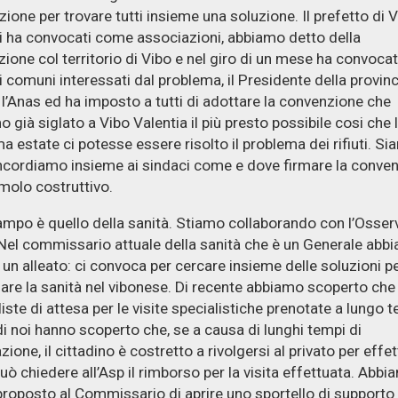
zione per trovare tutti insieme una soluzione. Il prefetto di 
ci ha convocati come associazioni, abbiamo detto della
ione col territorio di Vibo e nel giro di un mese ha convocat
i comuni interessati dal problema, il Presidente della provinci
, l’Anas ed ha imposto a tutti di adottare la convenzione che
 già siglato a Vibo Valentia il più presto possibile cosi che 
a estate ci potesse essere risolto il problema dei rifiuti. Si
cordiamo insieme ai sindaci come e dove firmare la conven
molo costruttivo.
ampo è quello della sanità. Stiamo collaborando con l’Osser
 Nel commissario attuale della sanità che è un Generale abb
 un alleato: ci convoca per cercare insieme delle soluzioni pe
are la sanità nel vibonese. Di recente abbiamo scoperto che
liste di attesa per le visite specialistiche prenotate a lungo t
di noi hanno scoperto che, se a causa di lunghi tempi di
ione, il cittadino è costretto a rivolgersi al privato per effet
 può chiedere all’Asp il rimborso per la visita effettuata. Abb
proposto al Commissario di aprire uno sportello di supporto 