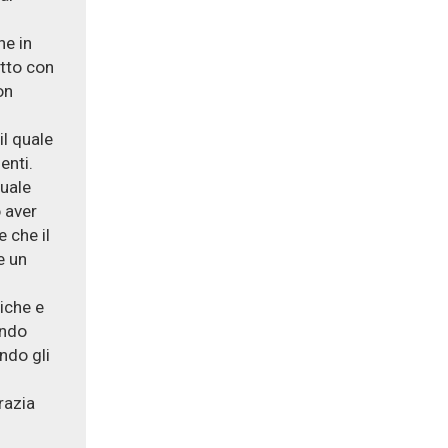
he in
utto con
on
l quale
enti.
quale
o aver
e che il
e un
iche e
ando
ndo gli
razia