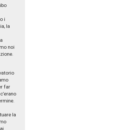
Vibo
o i
a, la
la
amo noi
zione.
vatorio
iamo
r far
 c’erano
ermine.
tuare la
iamo
ai