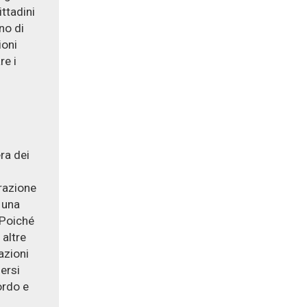
ittadini
no di
ioni
re i
ra dei
razione
 una
 Poiché
 altre
azioni
ersi
ordo e