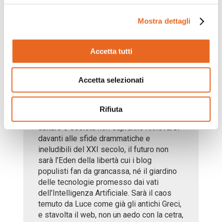
Paesi abituati alle democrazie popolari e
Mostra dettagli
autoritarie dell’Est. L’analisi del presente
è preoccupante. Esiste una possibile via
di uscita dallo stallo politico, economico e
Accetta tutti
sociale dopo la Grande Contrazione del
2008 e la pandemia da coronavirus?
Accetta selezionati
Gianni Riotta, nella introduzione al libro di
E. Luce, Il tramonto del liberalismo
occidentale, Einaudi, Torino 2017, scrive: «
Rifiuta
Se le nostre democrazie, economie,
culture e società non sapranno rinnovarsi
davanti alle sfide drammatiche e
ineludibili del XXI secolo, il futuro non
sarà l’Eden della libertà cui i blog
populisti fan da grancassa, né il giardino
delle tecnologie promesso dai vati
dell’Intelligenza Artificiale. Sarà il caos
temuto da Luce come già gli antichi Greci,
e stavolta il web, non un aedo con la cetra,