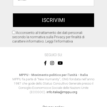
Acconsento al trattamento dei dati personali
secondo la normativa sulla Privacy per finalità di
carattere informativo.
Leggi l'informativa
SEGUICI SU:
MPPU - Movimento politico per l'unità - Italia
MPPU fa parte di "New Humanity”, ONG fondata nell'anno
1987 che gode dello Status Consultivo Generale presso il
Consiglio Economico e Sociale delle Nazioni Unite
(ECOSOC).
info.italia@mppu.org