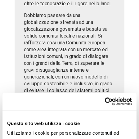
oltre le tecnocrazie e il rigore nei bilanci.
Dobbiamo passare da una
globalizzazione sfrenata ad una
glocalizzazione governata e basata su
solide comunità locali e nazionali. Si
rafforzerà così una Comunità europea
come area integrata con un mercato ed
istituzioni comuni, in grado di dialogare
con i grandi della Terra, di superare le
gravi disuguaglianze interne e
generazionali, con un nuovo modello di
sviluppo sostenibile e inclusivo, in grado
di evitare il collasso dei sistemi politici.
L’Europa è ad un bivio storico: o si integra
anche con strumenti nuovi di solidarietà
come titoli comuni emessi dalla
Commissione europea, oppure è
Questo sito web utilizza i cookie
destinata a sciogliersi per egoismi interni
Utilizziamo i cookie per personalizzare contenuti ed
e miopia di tecnocrati. Papa Francesco ha