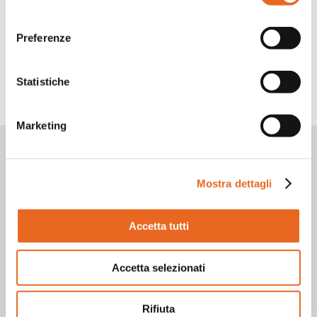
consenso
Facebook
LinkedIn
WhatsApp
Twitter
Share
Preferenze
TORNA INDIETRO
Statistiche
Marketing
Vuoi rimanere aggiornato?
Iscriviti alla nostra
Mostra dettagli
newsletter!
Accetta tutti
Accetta selezionati
Rifiuta