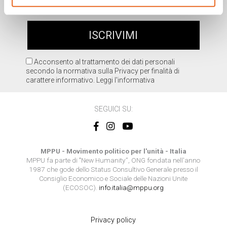
Acconsento al trattamento dei dati personali
secondo la normativa sulla Privacy per finalità di
carattere informativo.
Leggi l'informativa
SEGUICI SU:
MPPU - Movimento politico per l'unità - Italia
MPPU fa parte di "New Humanity”, ONG fondata nell'anno
1987 che gode dello Status Consultivo Generale presso il
Consiglio Economico e Sociale delle Nazioni Unite
(ECOSOC).
info.italia@mppu.org
Privacy policy