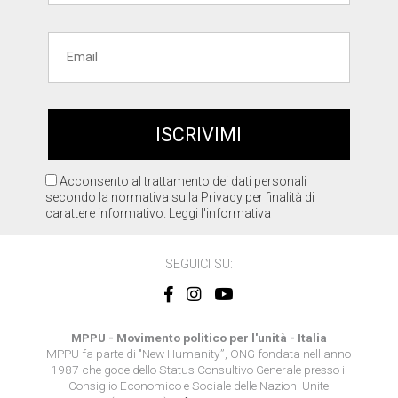
Acconsento al trattamento dei dati personali
secondo la normativa sulla Privacy per finalità di
carattere informativo.
Leggi l'informativa
SEGUICI SU:
MPPU - Movimento politico per l'unità - Italia
MPPU fa parte di "New Humanity”, ONG fondata nell'anno
1987 che gode dello Status Consultivo Generale presso il
Consiglio Economico e Sociale delle Nazioni Unite