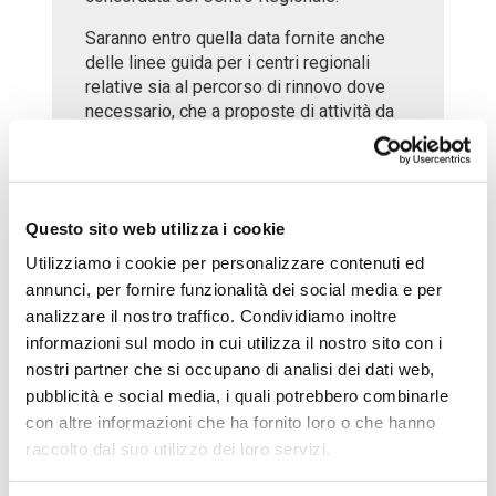
Saranno entro quella data fornite anche
delle linee guida per i centri regionali
relative sia al percorso di rinnovo dove
necessario, che a proposte di attività da
declinare in base alle possibilità e alle
priorità stabilite a livello locale.
Nel frattempo si ribadisce la necessità
che i centri regionali colgano l’opportunità
Questo sito web utilizza i cookie
di una nuova fase di adesione alla Charta
Utilizziamo i cookie per personalizzare contenuti ed
propedeutica ai rinnovi ed alla
annunci, per fornire funzionalità dei social media e per
condivisione del programma di lavoro
analizzare il nostro traffico. Condividiamo inoltre
nazionale e che offrano occasioni di
informazioni sul modo in cui utilizza il nostro sito con i
incontro, possibilmente prima delle ferie
nostri partner che si occupano di analisi dei dati web,
estive, a chi ha aderito alla Charta Mppu
del relativo territorio ricavando
pubblicità e social media, i quali potrebbero combinarle
indicazione di argomenti prioritari a livello
con altre informazioni che ha fornito loro o che hanno
locale e nazionale. I membri del Centro
raccolto dal suo utilizzo dei loro servizi.
Nazionale parteciperanno dividendosi alle
iniziative regionali.