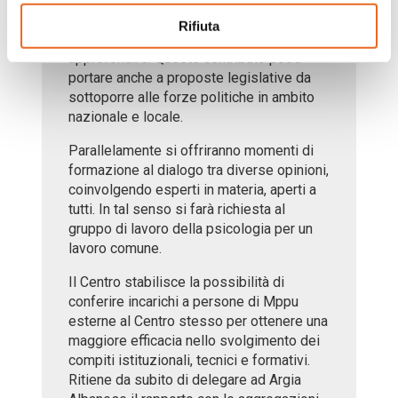
contributo originale di Mppu Italia sugli
Rifiuta
argomenti politici che si deciderà di
approfondire. Questo contributo potrà
portare anche a proposte legislative da
sottoporre alle forze politiche in ambito
nazionale e locale.
Parallelamente si offriranno momenti di
formazione al dialogo tra diverse opinioni,
coinvolgendo esperti in materia, aperti a
tutti. In tal senso si farà richiesta al
gruppo di lavoro della psicologia per un
lavoro comune.
Il Centro stabilisce la possibilità di
conferire incarichi a persone di Mppu
esterne al Centro stesso per ottenere una
maggiore efficacia nello svolgimento dei
compiti istituzionali, tecnici e formativi.
Ritiene da subito di delegare ad Argia