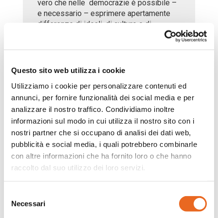
vero che nelle democrazie è possibile –
e necessario – esprimere apertamente
differenze di ideali, di culture e di
progetti, ma questo particolare
pregiudizio non è compatibile, alla lunga,
con l’esistenza di una comunità politica
democratica.
Questo sito web utilizza i cookie
Il discorso del 31 dicembre 2023 del
Utilizziamo i cookie per personalizzare contenuti ed
Presidente della Repubblica
Sergio
annunci, per fornire funzionalità dei social media e per
Mattarella
, pur nella sua brevità, è
analizzare il nostro traffico. Condividiamo inoltre
estremamente ricco. Tanto che, per
informazioni sul modo in cui utilizza il nostro sito con i
entrare nei suoi contenuti, sembra utile
nostri partner che si occupano di analisi dei dati web,
attingere ad altri discorsi del 2023, nei
pubblicità e social media, i quali potrebbero combinarle
quali i diversi temi sono stati
con altre informazioni che ha fornito loro o che hanno
maggiormente sviluppati. Vorrei
raccolto dal suo utilizzo dei loro servizi.
approfondirne un unico punto, che
riguarda però proprio
le condizioni di
sopravvivenza di una comunità
Selezione
politica
e che il Presidente, verso la fine
Necessari
del
del suo ragionamento, esprime in questo
consenso