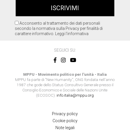
Acconsento al trattamento dei dati personali
secondo la normativa sulla Privacy per finalità di
carattere informativo.
Leggi l'informativa
SEGUICI SU:
MPPU - Movimento politico per l'unità - Italia
MPPU fa parte di "New Humanity”, ONG fondata nell'anno
1987 che gode dello Status Consultivo Generale presso il
Consiglio Economico e Sociale delle Nazioni Unite
(ECOSOC).
info.italia@mppu.org
Privacy policy
Cookie policy
Note legali