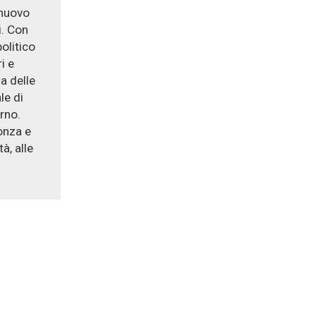
 nuovo
i. Con
politico
i e
a delle
le di
rno.
onza e
à, alle