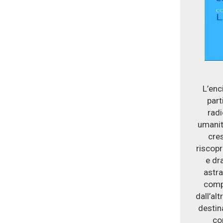
L’enci
part
radi
umanita
cres
riscopr
e dr
astra
compa
dall’al
destina
co