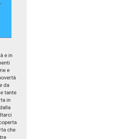
tà e in
menti
rie e
 povertà
te da
le tante
ta in
 dalla
ltarci
scoperta
erta che
tre