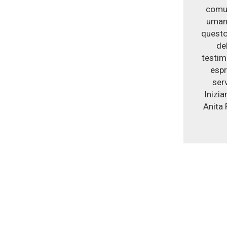
comuni
umane
questo 
de
testim
espr
ser
Inizi
Anita 