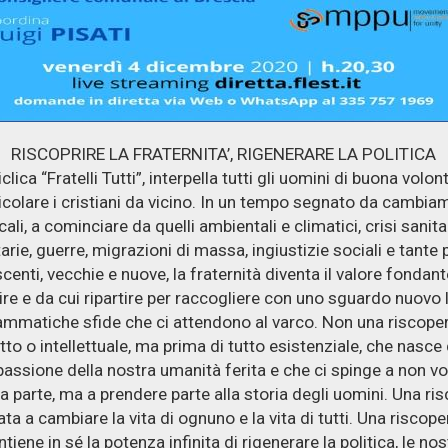
RISCOPRIRE LA FRATERNITA’, RIGENERARE LA POLITICA
clica “Fratelli Tutti”, interpella tutti gli uomini di buona volon
icolare i cristiani da vicino. In un tempo segnato da cambia
cali, a cominciare da quelli ambientali e climatici, crisi sanita
rie, guerre, migrazioni di massa, ingiustizie sociali e tante
centi, vecchie e nuove, la fraternità diventa il valore fondan
ire e da cui ripartire per raccogliere con uno sguardo nuovo 
ammatiche sfide che ci attendono al varco. Non una riscoper
tto o intellettuale, ma prima di tutto esistenziale, che nasce
ssione della nostra umanità ferita e che ci spinge a non vo
tra parte, ma a prendere parte alla storia degli uomini. Una ri
ta a cambiare la vita di ognuno e la vita di tutti. Una riscop
ntiene in sé la potenza infinita di rigenerare la politica, le nos