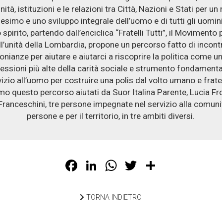
tà, istituzioni e le relazioni tra Città, Nazioni e Stati per un
simo e uno sviluppo integrale dell’uomo e di tutti gli uomin
spirito, partendo dall’enciclica “Fratelli Tutti”, il Movimento 
ll’unità della Lombardia, propone un percorso fatto di incontr
onianze per aiutare e aiutarci a riscoprire la politica come un
essioni più alte della carità sociale e strumento fondamenta
vizio all’uomo per costruire una polis dal volto umano e frate
amo questo percorso aiutati da Suor Italina Parente, Lucia Fr
Franceschini, tre persone impegnate nel servizio alla comunit
persone e per il territorio, in tre ambiti diversi.
Facebook
LinkedIn
WhatsApp
Twitter
Share
TORNA INDIETRO