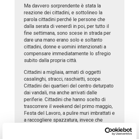
Ma davvero sorprendente è stata la
reazione dei cittadini, e sottolineo la
parola cittadini perché le persone che
dalla serata di venerdì in poi, per tutto il
fine settimana, sono scese in strada per
dare una mano erano solo e soltanto
cittadini, donne e uomini intenzionati a
compensare immediatamente lo sfregio
subito dalla propria città.
Cittadini a migliaia, armati di oggetti
casalinghi, stracci, raschietti, scope.
Cittadini dei quartieri del centro deturpato
dai vandali, ma anche arrivati dalle
periferie. Cittadini che hanno scelto di
trascorrere il weekend del primo maggio,
Festa del Lavoro, a pulire muri imbrattati e
a raccogliere spazzatura, invece che
andarsene in gita fuori porta.
Per le vie del centro si è diffuso un clima