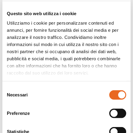
di gioiosa operosità, con la bellissima
sensazione che si stava insieme
Questo sito web utilizza i cookie
riparando un danno che aveva ferito tutti e
al quale proprio per questo era
Utilizziamo i cookie per personalizzare contenuti ed
necessario rimediare collettivamente.
annunci, per fornire funzionalità dei social media e per
analizzare il nostro traffico. Condividiamo inoltre
È una famosa caratteristica lombarda
informazioni sul modo in cui utilizza il nostro sito con i
quella di rimboccarsi le maniche: “se stà
nostri partner che si occupano di analisi dei dati web,
mai cui man in man” dice la nostra
canzone simbolo “Oh mia bela Madunina”.
pubblicità e social media, i quali potrebbero combinarle
Ma la reazione dei cittadini ha un
con altre informazioni che ha fornito loro o che hanno
significato molto più ampio, questa volta.
raccolto dal suo utilizzo dei loro servizi.
Si tratta di senso civico nella più nobile
delle accezioni, cioè avere a cuore i beni
Selezione
Necessari
di una città come fossero i propri. Si tratta
del
di reagire in modo costruttivo ad una
consenso
provocazione distruttiva, incanalando la
Preferenze
propria rabbia in azioni concrete. Si tratta
di voler lasciare un segno di bellezza che
ricopre ogni bruttura. Si tratta di ribadire
Statistiche