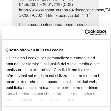
0458/2001 – 2001/2182(COS) :
https://www.europarl.europa.eu/doceo/document/TA
5-2001-0702_IT.html?redirect#def_1_1 ].
Il suo gruppo intende sostenere questa
proposta? Se sì, come? Se no, per quali
ragioni?
8.Clima e proteste
Questo sito web utilizza i cookie
La situazione dei cambiamenti climatici e
Utilizziamo i cookie per personalizzare contenuti ed
la crisi ambientale sono drammatiche,
annunci, per fornire funzionalità dei social media e per
secondo la scienza, ed è di fondamentale
analizzare il nostro traffico. Condividiamo inoltre
importanza agire il più rapidamente
informazioni sul modo in cui utilizza il nostro sito con i
possibile per mitigare o attenuare gli
effetti del riscaldamento globale. Molte
nostri partner che si occupano di analisi dei dati web,
persone stanno esprimendo la propria
pubblicità e social media, i quali potrebbero combinarle
protesta con gesti plateali chiedendo di
con altre informazioni che ha fornito loro o che hanno
essere ascoltati. Il suo gruppo ritiene che
raccolto dal suo utilizzo dei loro servizi.
esista un’urgenza climatica? Se si, quale
priorità ha rispetto alle altre questioni di