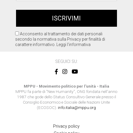
Acconsento al trattamento dei dati personali
secondo la normativa sulla Privacy per finalità di
carattere informativo.
Leggi l'informativa
SEGUICI SU:
MPPU - Movimento politico per l'unità - Italia
MPPU fa parte di "New Humanity”, ONG fondata nell'anno
1987 che gode dello Status Consultivo Generale presso il
Consiglio Economico e Sociale delle Nazioni Unite
(ECOSOC).
info.italia@mppu.org
Privacy policy