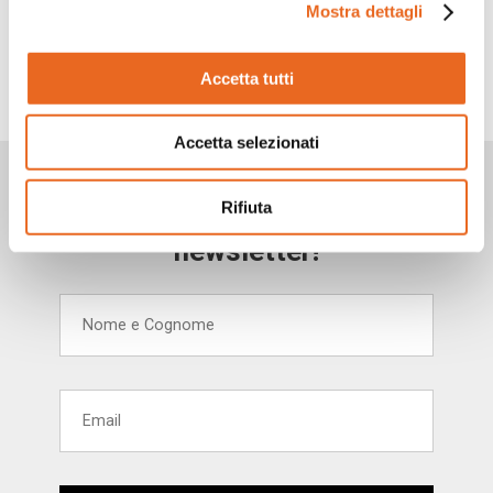
Mostra dettagli
TORNA INDIETRO
Accetta tutti
Accetta selezionati
Vuoi rimanere aggiornato?
Rifiuta
Iscriviti alla nostra
newsletter!