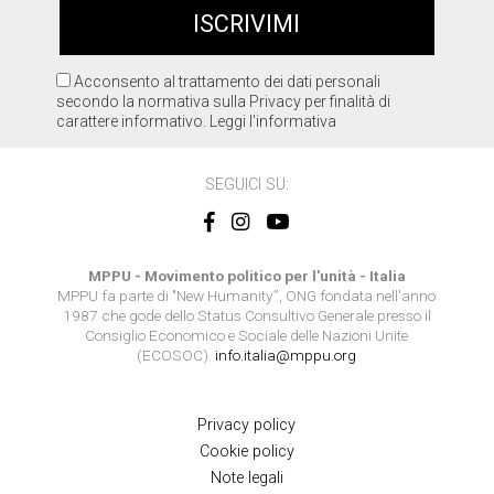
Acconsento al trattamento dei dati personali
secondo la normativa sulla Privacy per finalità di
carattere informativo.
Leggi l'informativa
SEGUICI SU:
MPPU - Movimento politico per l'unità - Italia
MPPU fa parte di "New Humanity”, ONG fondata nell'anno
1987 che gode dello Status Consultivo Generale presso il
Consiglio Economico e Sociale delle Nazioni Unite
(ECOSOC).
info.italia@mppu.org
Privacy policy
Cookie policy
Note legali