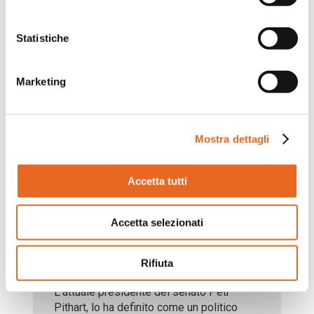
Nonostante fosse sempre
sovraccaricato, cercava di venire incontro
anche alle necessità più semplici. Per
Statistiche
strada, se c’era qualcuno bisognoso di
aiuto, fermava la macchina. In chiesa –
quando l’organista era ammalato – si
Marketing
metteva lui a suonare l’organo. Durante le
sedute del governo, accorgendosi della
stanchezza di qualche collega, gli
Mostra dettagli
prenotava il caffè.
A Natale, se non riuscivo a fare tutte le
spese, andava lui, come se niente fosse,
Accetta tutti
con grande soddisfazione di quei mariti
che vedevano “il signor ministro”, come
uno di loro, con la nota delle spese in
Accetta selezionati
mano. Quando era ministro, nel giorno del
matrimonio del suo autista, Josef gli ha
Rifiuta
fatto lui da
L’attuale presidente del senato Petr
Pithart, lo ha definito come un politico