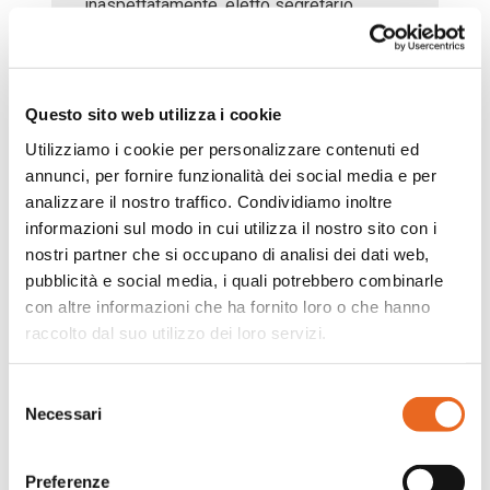
inaspettatamente, eletto segretario
generale del partito. Improvvisamente il
nostro sogno giovanile di “trasformare il
mondo” non era più lontano. Se Dio, come
credevamo, aveva un piano d’amore per
Questo sito web utilizza i cookie
noi, per il nostro Paese, per tutta
Utilizziamo i cookie per personalizzare contenuti ed
l’umanità, questo nuovo impegno era una
sfida a lavorare con Lui.
annunci, per fornire funzionalità dei social media e per
analizzare il nostro traffico. Condividiamo inoltre
informazioni sul modo in cui utilizza il nostro sito con i
nostri partner che si occupano di analisi dei dati web,
Josef diceva spesso: “Per il cristiano non
pubblicità e social media, i quali potrebbero combinarle
esiste il servizio a Dio senza il servizio
con altre informazioni che ha fornito loro o che hanno
all’uomo e il servizio all’uomo è allo
raccolto dal suo utilizzo dei loro servizi.
stesso tempo servizio a Dio.” Un
giornalista ha scritto di lui: “Il suo
pensiero non era lontano dall’azione.
Selezione
Sapeva costruire ponti e sostenere il
Necessari
del
bene, ma anche dire ‘basta’ e lottare
consenso
contro il male.”
Preferenze