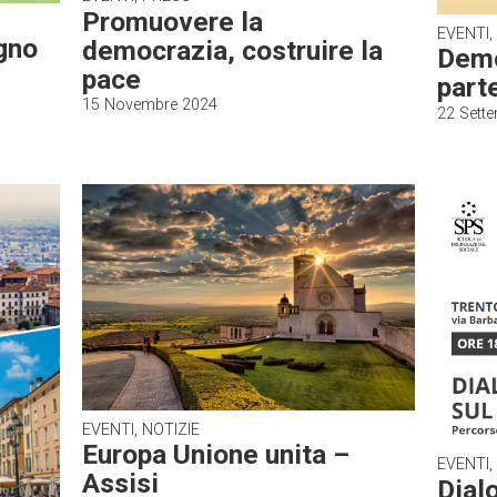
Promuovere la
EVENTI,
gno
democrazia, costruire la
Demo
pace
part
15 Novembre 2024
22 Sett
EVENTI, NOTIZIE
Europa Unione unita –
EVENTI,
Assisi
Dialo